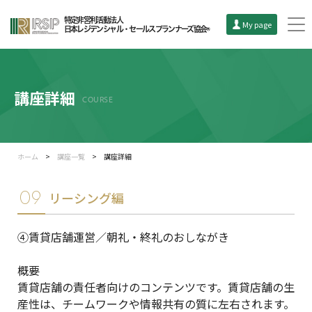
特定非営利活動法人
My page
日本レジデンシャル・セールスプランナーズ協会®
講座詳細
COURSE
ホーム
>
講座一覧
>
講座詳細
09
リーシング編
④賃貸店舗運営／朝礼・終礼のおしながき
概要
賃貸店舗の責任者向けのコンテンツです。賃貸店舗の生
産性は、チームワークや情報共有の質に左右されます。